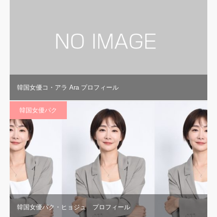
韓国女優コ・アラ Ara プロフィール
韓国女優パク
韓国女優パク・ヒョジュ プロフィール