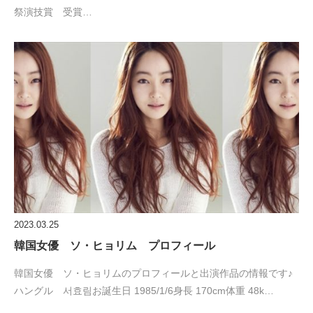
祭演技賞 受賞…
2023.03.25
韓国女優 ソ・ヒョリム プロフィール
韓国女優 ソ・ヒョリムのプロフィールと出演作品の情報です♪
ハングル 서효림お誕生日 1985/1/6身長 170cm体重 48k…