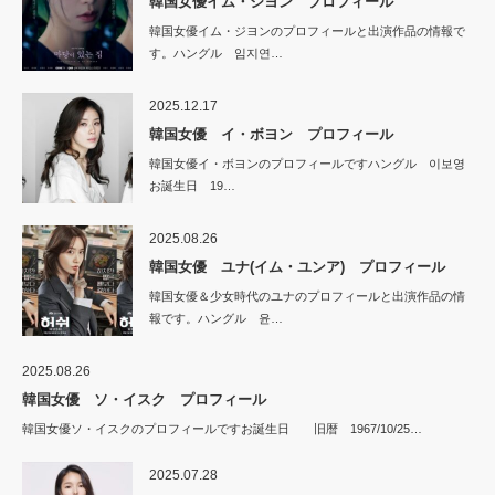
韓国女優イム・ジヨン プロフィール
韓国女優イム・ジヨンのプロフィールと出演作品の情報で
す。ハングル 임지연…
2025.12.17
韓国女優 イ・ボヨン プロフィール
韓国女優イ・ボヨンのプロフィールですハングル 이보영
お誕生日 19…
2025.08.26
韓国女優 ユナ(イム・ユンア) プロフィール
韓国女優＆少女時代のユナのプロフィールと出演作品の情
報です。ハングル 윤…
2025.08.26
韓国女優 ソ・イスク プロフィール
韓国女優ソ・イスクのプロフィールですお誕生日 旧暦 1967/10/25…
2025.07.28