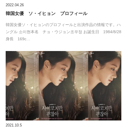
2022.04.26
韓国女優 ソ・イヒョン プロフィール
韓国女優ソ・イヒョンのプロフィールと出演作品の情報です。ハ
ングル 소이현本名 チョ・ウジョン조우정 お誕生日 1984/8/28
身長 169c…
2021.10.5