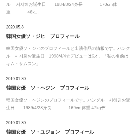
ル 서지혜お誕生日 1984/8/24身長 170cm体
重 48k…
2020.05.8
韓国女優ソ・ジヒ プロフィール
韓国女優ソ・ジヒのプロフィールと出演作品の情報です。ハング
ル 서지희お誕生日 1998/4/4☆デビューは6才。「私の名前は
キム・サムスン」…
2019.01.30
韓国女優 ソ・ヘジン プロフィール
韓国女優ソ・ヘジンのプロフィールです。ハングル 서혜진お誕
生日 1989/4/28身長 169cm体重 47kgデ…
2019.01.30
韓国女優 ソ・ユジョン プロフィール