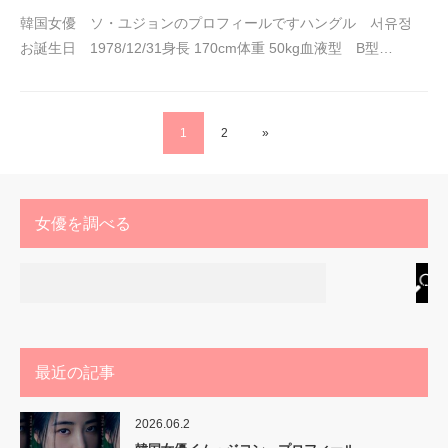
韓国女優 ソ・ユジョンのプロフィールですハングル 서유정
お誕生日 1978/12/31身長 170cm体重 50kg血液型 B型…
1
2
»
女優を調べる
最近の記事
2026.06.2