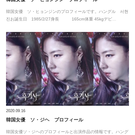
韓国女優 ソ・ヒョンジンのプロフィールです。ハングル 서현
진お誕生日 1985/2/27身長 165cm体重 45kgデビ…
2020.09.16
韓国女優 ソ・ジヘ プロフィール
韓国女優ソ・ジヘのプロフィールと出演作品の情報です。ハング